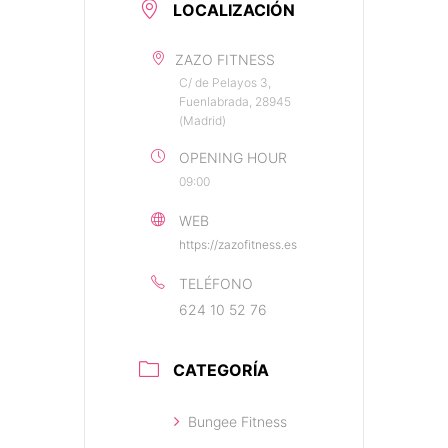
LOCALIZACIÓN
ZAZO FITNESS
C/ de Pelayos 3,
Fuenlabrada, 28945
(Madrid)
OPENING HOUR
09:00
WEB
https://zazofitness.es
TELÉFONO
624 10 52 76
CATEGORÍA
Bungee Fitness