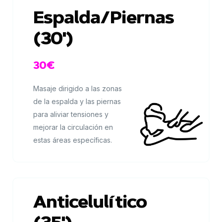
Espalda/Piernas
(30')
30€
Masaje dirigido a las zonas
de la espalda y las piernas
para aliviar tensiones y
mejorar la circulación en
estas áreas específicas.
Anticelulítico