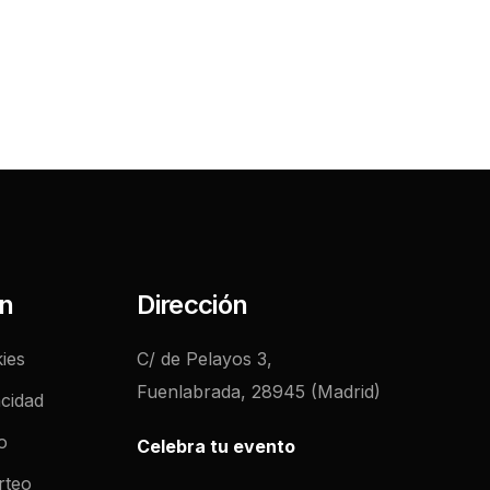
ón
Dirección
ies
C/ de Pelayos 3,
Fuenlabrada, 28945 (Madrid)
acidad
o
Celebra tu evento
rteo