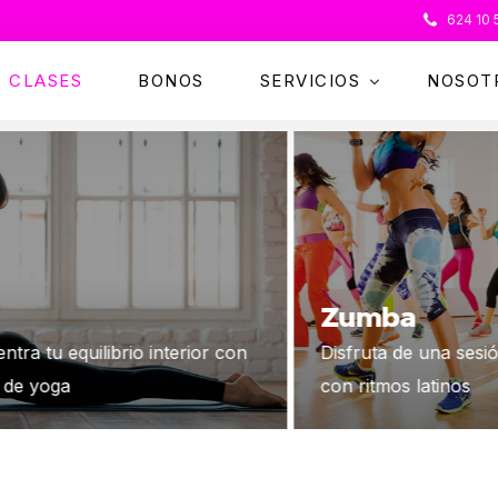
624 10 
CLASES
BONOS
SERVICIOS
NOSOT
CELEBRA TU EVENTO
MASAJES
NUTRICIÓN
COACHING EMOCIONAL
Zumba
ENTRENAMIENTO PERSONAL
Disfruta de una sesión divertida y energética
con ritmos latinos