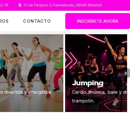
52 76
C/ de Pelayos 3, Fuenlabrada, 28945 (Madrid)
ROS
CONTACTO
INSCRÍBETE AHORA
Jumping
Bu
Cardio, música, baile y diversión sobre el
Desa
trampolín.
ejer